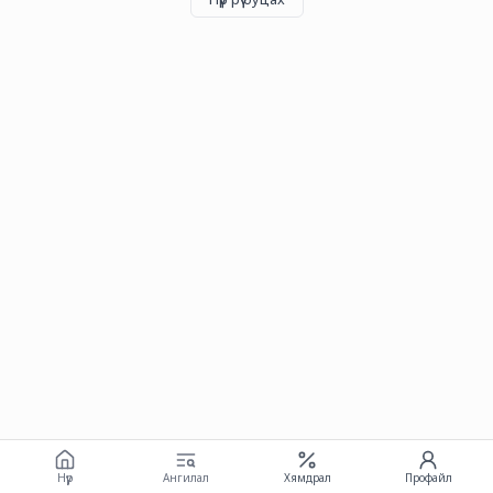
Нүүр
Ангилал
Хямдрал
Профайл