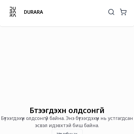
DURARA
Бүтээгдэхүүн олдсонгүй
Бүтээгдэхүүн олдсонгүй байна. Энэ бүтээгдэхүүн нь устгагдсан
эсвэл идэвхтэй биш байна.
Нүүр рүү буцах