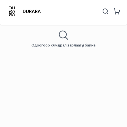
DURARA
Одоогоор хямдрал зарлаагүй байна