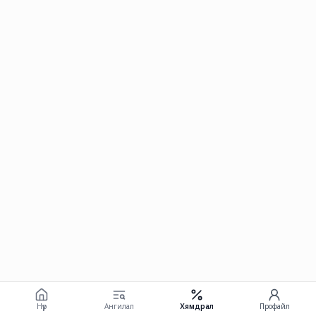
Нүүр
Ангилал
Хямдрал
Профайл