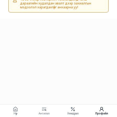
дараагийн худалдан авалт дээр захиалгын
мэдээлэл харагдахгүйг анхаарна уу!
Нүүр
Ангилал
Хямдрал
Профайл