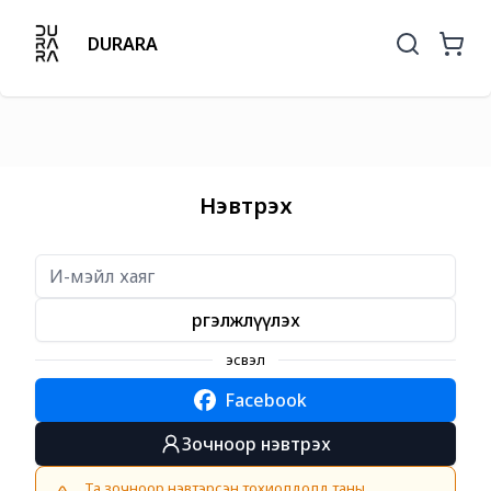
DURARA
Нэвтрэх
Үргэлжлүүлэх
эсвэл
Facebook
Зочноор нэвтрэх
Та зочноор нэвтэрсэн тохиолдолд таны