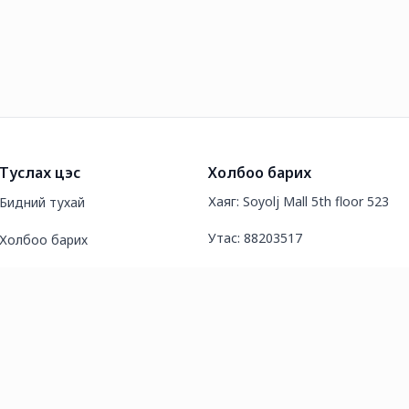
Туслах цэс
Холбоо барих
Хаяг: Soyolj Mall 5th floor 523
Бидний тухай
Утас: 88203517
Холбоо барих
И-мэйл хаяг: Durara.info@gmail
Түгээмэл асуултууд
Нийтлэл