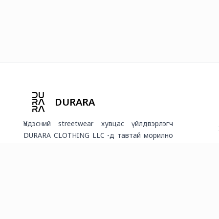
DURARA
Үндэсний streetwear хувцас үйлдвэрлэгч
DURARA CLOTHING LLC -д тавтай морилно
уу!
2026
©
Онлайн худалдааг хөгжүүлэгч
платформ.