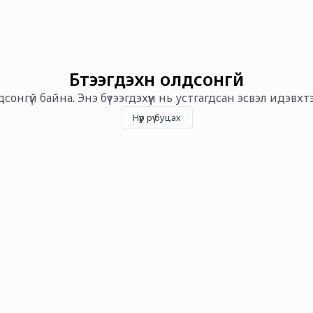
Бүтээгдэхүүн олдсонгүй
олдсонгүй байна. Энэ бүтээгдэхүүн нь устгагдсан эсвэл идэвх
Нүүр рүү буцах