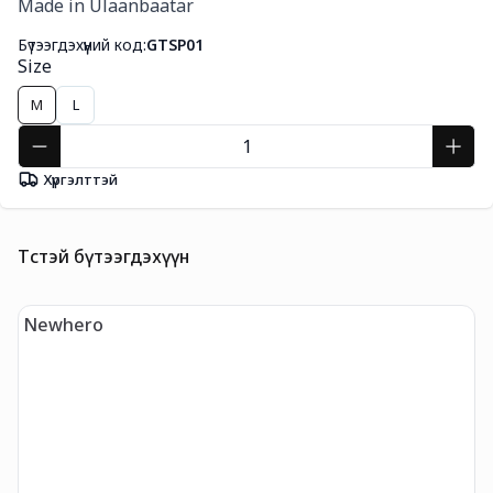
Made in Ulaanbaatar
Бүтээгдэхүүний код:
GTSP01
Size
M
L
Хүргэлттэй
Төстэй бүтээгдэхүүн
Newhero
t