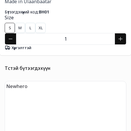
Made in Ulaanbaatar
Бүтээгдэхүүний код:
BH01
Size
S
M
L
XL
Хүргэлттэй
Төстэй бүтээгдэхүүн
Newhero
t