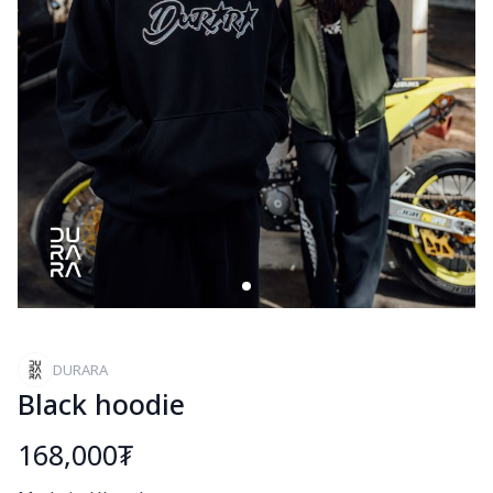
DURARA
Black hoodie
168,000₮
Богино тайлбар