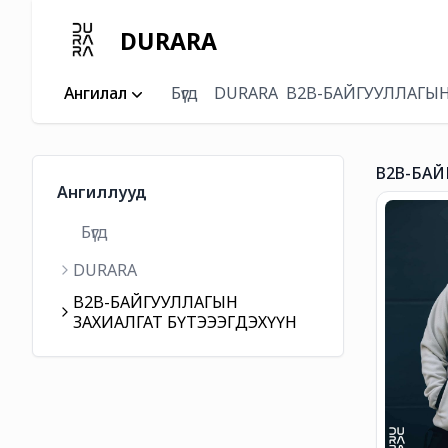
DURARA
Ангилал
Бүгд
DURARA
B2B-БАЙГУУЛЛАГЫН
B2B-БАЙ
Ангиллууд
Бүгд
DURARA
B2B-БАЙГУУЛЛАГЫН
ЗАХИАЛГАТ БҮТЭЭЭГДЭХҮҮН