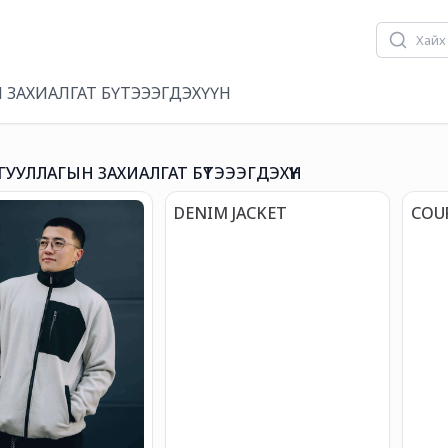
 ЗАХИАЛГАТ БҮТЭЭЭГДЭХҮҮН
ГУУЛЛАГЫН ЗАХИАЛГАТ БҮТЭЭЭГДЭХҮҮН
DENIM JACKET
COUP