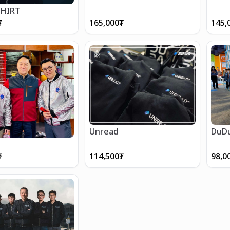
SHIRT
₮
165,000
₮
145,
Unread
DuD
₮
114,500
₮
98,0