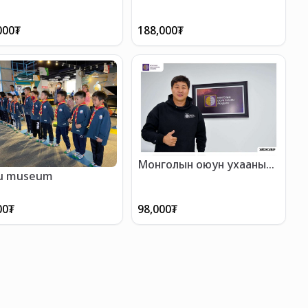
000
₮
188,000
₮
Монголын оюун ухааны
u museum
академи
00
₮
98,000
₮