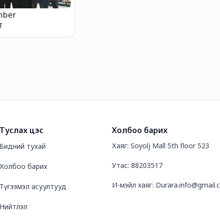
mber
₮
Туслах цэс
Холбоо барих
Хаяг: Soyolj Mall 5th floor 523
Бидний тухай
Утас: 88203517
Холбоо барих
И-мэйл хаяг: Durara.info@gmail
Түгээмэл асуултууд
Нийтлэл