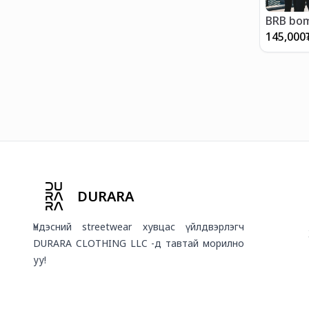
BRB bo
145,000
DURARA
Үндэсний streetwear хувцас үйлдвэрлэгч
DURARA CLOTHING LLC -д тавтай морилно
уу!