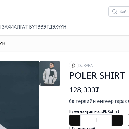
 ЗАХИАЛГАТ БҮТЭЭЭГДЭХҮҮН
ҮН
DURARA
POLER SHIRT
128,000₮
Богино тайлбар
бүх төрлийн өнгөөр гарах
Бүтээгдэхүүний код:
PLRshirt
Хүргэлттэй