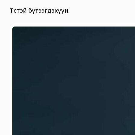
Төстэй бүтээгдэхүүн