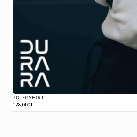
POLER SHIRT
128,000
₮