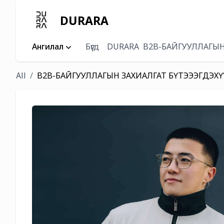
DURARA
Ангилал
Бүгд
DURARA
B2B-БАЙГУУЛЛАГЫН
All
B2B-БАЙГУУЛЛАГЫН ЗАХИАЛГАТ БҮТЭЭЭГДЭХҮ