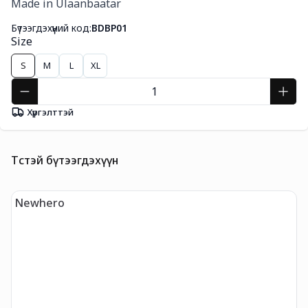
Made in Ulaanbaatar
Бүтээгдэхүүний код:
BDBP01
Size
S
M
L
XL
Хүргэлттэй
Төстэй бүтээгдэхүүн
Newhero
t