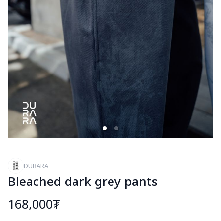
DURARA
Bleached dark grey pants
168,000₮
Богино тайлбар