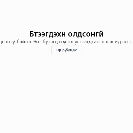
Бүтээгдэхүүн олдсонгүй
олдсонгүй байна. Энэ бүтээгдэхүүн нь устгагдсан эсвэл идэвх
Нүүр рүү буцах