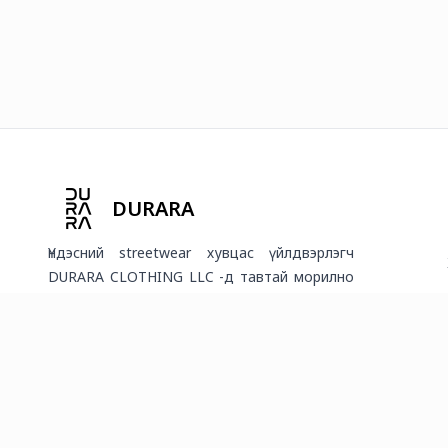
DURARA
Үндэсний streetwear хувцас үйлдвэрлэгч
DURARA CLOTHING LLC -д тавтай морилно
уу!
2026
©
Онлайн худалдааг хөгжүүлэгч
платформ.