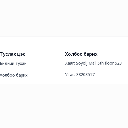
Туслах цэс
Холбоо барих
Хаяг: Soyolj Mall 5th floor 523
Бидний тухай
Утас: 88203517
Холбоо барих
И-мэйл хаяг: Durara.info@gmail
Түгээмэл асуултууд
Нийтлэл